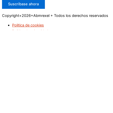
Suscríbase ahora
Copyright+2026+Abmrexel + Todos los derechos reservados
Politica de cookies
Politica de privacidad
Buscar
Inicio
Educación
Empresas
Industria
Legislación
Marketing
Ocio y Turismo
Recursos Humanos
Salud
Tecnología y Ciencia