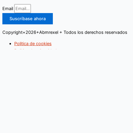
Email
Suscríbase ahora
Copyright+2026+Abmrexel + Todos los derechos reservados
Politica de cookies
Politica de privacidad
Buscar
Inicio
Educación
Empresas
Industria
Legislación
Marketing
Ocio y Turismo
Recursos Humanos