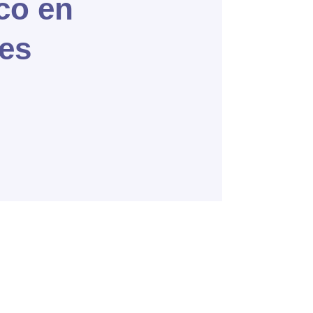
co en
les