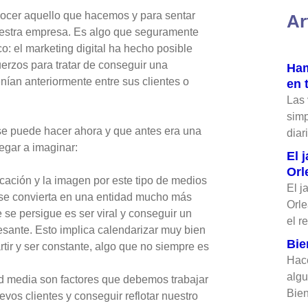
ocer aquello que hacemos y para sentar
Ar
uestra empresa. Es algo que seguramente
o: el marketing digital ha hecho posible
erzos para tratar de conseguir una
Ham
ían anteriormente entre sus clientes o
en 
Las
simp
se puede hacer ahora y que antes era una
dia
egar a imaginar:
El 
Orl
ación y la imagen por este tipo de medios
El j
 se convierta en una entidad mucho más
Orle
e se persigue es ser viral y conseguir un
el r
sante. Esto implica calendarizar muy bien
Bie
ir y ser constante, algo que no siempre es
Hace
algu
id media son factores que debemos trabajar
Bien
evos clientes y conseguir reflotar nuestro