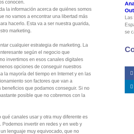
nos conocen.
Ana
toda la información acerca de quiénes somos
Out
ue no vamos a encontrar una libertad más
Las 
ra hacerlo. Esta va a ser nuestra guarida,
Espa
estro marketing.
se c
tar cualquier estrategia de marketing. La
Co
 interesante según el negocio que
 no invertimos en esos canales digitales
menos opciones de conseguir nuestros
a la mayoría del tiempo en Internet y en las
cionamiento son factores que van a
os beneficios que podamos conseguir. Si no
bastante posible que no cobremos con la
 qué canales usar y otra muy diferente es
s. Podemos invertir en redes y en web y
 un lenguaje muy equivocado, que no