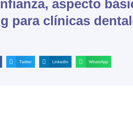
onfianza, aspecto bási
g para clínicas denta
Twitter
LinkedIn
WhatsApp