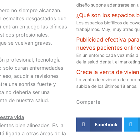
diseño supone adentrarse en u
s pero no siempre alcanzan.
¿Qué son los espacios bi
s o esmaltes desgastados que
Los espacios biofílicos de cow
 entran en juego las clínicas
trabajamos. Muy, muy atrás que
sticos profesionales,
Publicidad efectiva para
que se vuelvan graves.
nuevos pacientes onlin
En un entorno cada vez más din
ón profesional, tecnología
de la salud dental, el marketing
 solo curan enfermedades
Crece la venta de vivie
 eso, acudir a revisiones
La venta de vivienda de obra 
tre una sonrisa fuerte y
subida de los últimos 18 años.
sta no debería ser una
nte de nuestra salud.
Comparte
estra vida
Facebook
entes bien alineados. Es la
á ligada a otras áreas de la