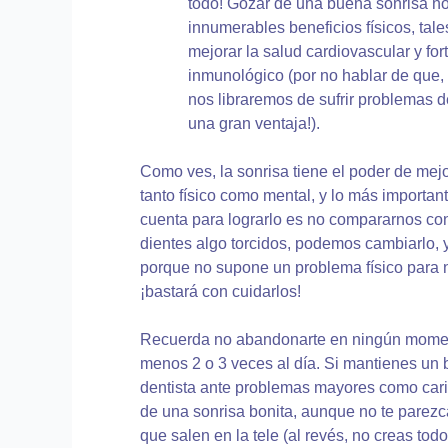
todo! Gozar de una buena sonrisa no
innumerables beneficios físicos, tale
mejorar la salud cardiovascular y for
inmunológico (por no hablar de que, 
nos libraremos de sufrir problemas de 
una gran ventaja!).
Como ves, la sonrisa tiene el poder de mejo
tanto físico como mental, y lo más importa
cuenta para lograrlo es no compararnos con
dientes algo torcidos, podemos cambiarlo, 
porque no supone un problema físico para 
¡bastará con cuidarlos!
Recuerda no abandonarte en ningún momento
menos 2 o 3 veces al día. Si mantienes un 
dentista ante problemas mayores como carie
de una sonrisa bonita, aunque no te parezca
que salen en la tele (al revés, no creas tod