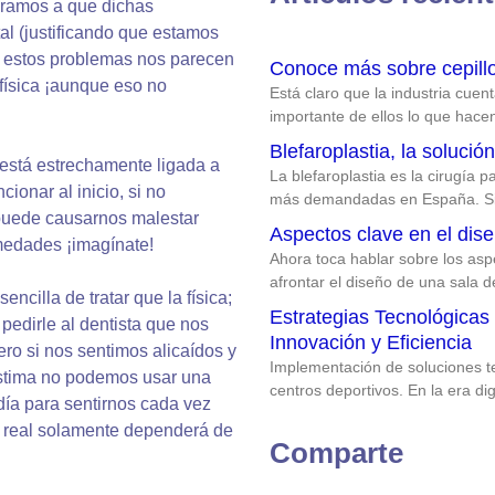
eramos a que dichas
l (justificando que estamos
e estos problemas nos parecen
Conoce más sobre cepillos
física ¡aunque eso no
Está claro que la industria cuen
importante de ellos lo que hace
Blefaroplastia, la soluci
 está estrechamente ligada a
La blefaroplastia es la cirugía p
onar al inicio, si no
más demandadas en España. Si
puede causarnos malestar
Aspectos clave en el dise
medades ¡imagínate!
Ahora toca hablar sobre los as
afrontar el diseño de una sala d
ncilla de tratar que la física;
Estrategias Tecnológicas
pedirle al dentista que nos
Innovación y Eficiencia
ero si nos sentimos alicaídos y
Implementación de soluciones te
stima no podemos usar una
centros deportivos. En la era dig
día para sentirnos cada vez
o real solamente dependerá de
Comparte