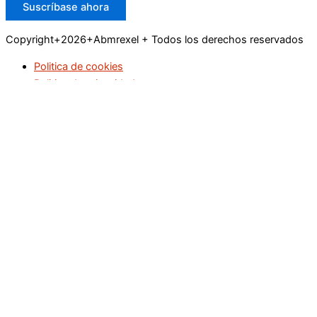
Suscríbase ahora
Copyright+2026+Abmrexel + Todos los derechos reservados
Politica de cookies
Politica de privacidad
Buscar
Inicio
Educación
Empresas
Industria
Legislación
Marketing
Ocio y Turismo
Recursos Humanos
Salud
Tecnología y Ciencia